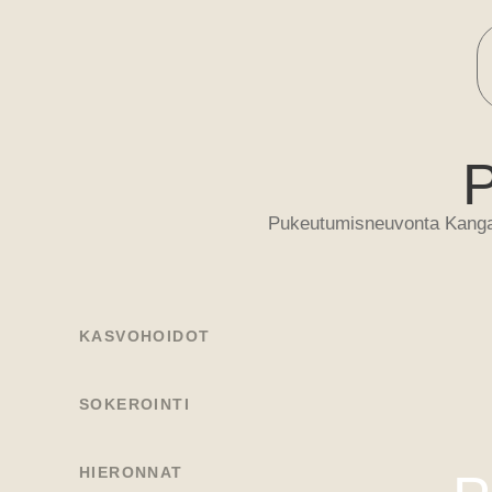
P
Pukeutumisneuvonta Kangasa
KASVOHOIDOT
SOKEROINTI
HIERONNAT