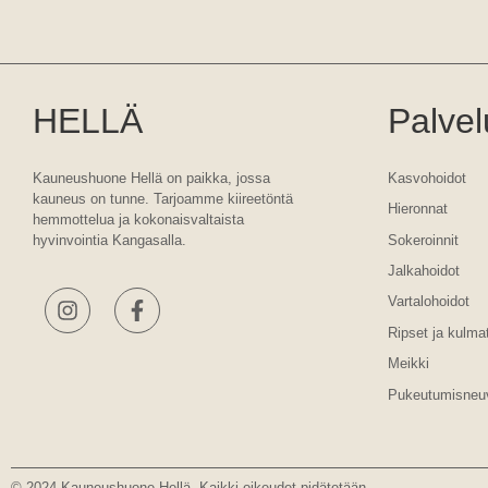
HELLÄ
Palvel
Kauneushuone Hellä on paikka, jossa
Kasvohoidot
kauneus on tunne. Tarjoamme kiireetöntä
Hieronnat
hemmottelua ja kokonaisvaltaista
Sokeroinnit
hyvinvointia Kangasalla.
Jalkahoidot
Vartalohoidot
Ripset ja kulma
Meikki
Pukeutumisneu
© 2024 Kauneushuone Hellä. Kaikki oikeudet pidätetään.