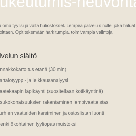
ukeutumis-neuvont
 oma tyylisi ja vältä hutiostokset. Lempeä palvelu sinulle, joka haluat
oittaen. Opit tekemään harkitumpia, toimivampia valintoja.
velun siältö
nnakkokartoitus etänä (30 min)
artalotyyppi- ja leikkausanalyysi
aatekaapin läpikäynti (suositellaan kotikäyntinä)
sukokonaisuuksien rakentaminen lempivaatteistasi
urhien vaatteiden karsiminen ja ostoslistan luonti
enkilökohtainen tyyliopas muistoksi