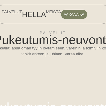
PALVELUT
MEISTÄ
HELLÄ
VARAA AIKA
PALVELUT
ukeutumis-neuvon
lla: apua oman tyylin löytämiseen, väreihin ja toimiviin ko
vinkit arkeen ja juhlaan. Varaa aika.