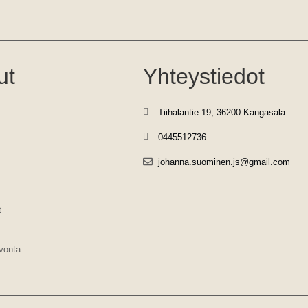
ut
Yhteystiedot
Tiihalantie 19, 36200 Kangasala
0445512736
johanna.suominen.js@gmail.com
t
vonta