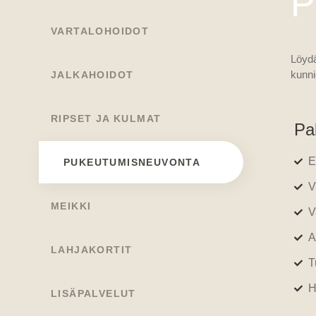
P
VARTALOHOIDOT
Löydä
kunni
JALKAHOIDOT
RIPSET JA KULMAT
Pal
E
PUKEUTUMISNEUVONTA
V
MEIKKI
V
A
LAHJAKORTIT
T
H
LISÄPALVELUT